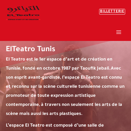
Aller
Mai
BILLETTERIE
Au
Men
Contenu
ElTeatro Tunis
El Teatro est le 1er espace d’art et de création en
Tunisie, fondé en octobre 1987 par Taoufik Jebali.Avec
son esprit avant-gardiste, l’espace El Teatro est connu
et reconnu sur la scène culturelle tunisienne comme un
promoteur de toute expression artistique
contemporaine, à travers non seulement les arts de la
scène mais aussi les arts plastiques.
L’espace El Teatro est composé d’une salle de